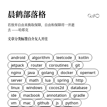
晨鹤部落格
若放弃自由来换取保障，自由和保障将一并逝
去 ——哈耶克
文章
分类
标签
自介
友人
开往
android
algorithm
leetcode
kotlin
jetpack
router
coroutines
git
nginx
java
golang
docker
openwrt
server
math
lua
spring
http
linux
windows
cocos2d
database
ide
macbook
annotation
gradle
vm
mac
github
js
python