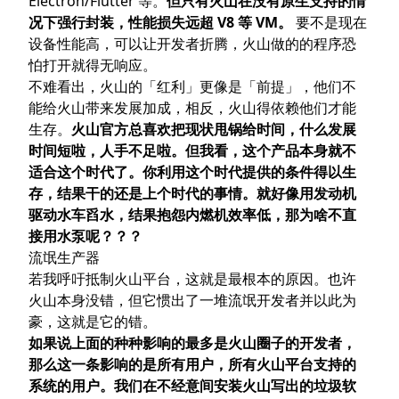
Electron/Flutter 等。
但只有火山在没有原生支持的情
况下强行封装，性能损失远超 V8 等 VM。
要不是现在
设备性能高，可以让开发者折腾，火山做的的程序恐
怕打开就得无响应。
不难看出，火山的「红利」更像是「前提」，他们不
能给火山带来发展加成，相反，火山得依赖他们才能
生存。
火山官方总喜欢把现状甩锅给时间，什么发展
时间短啦，人手不足啦。但我看，这个产品本身就不
适合这个时代了。你利用这个时代提供的条件得以生
存，结果干的还是上个时代的事情。就好像用发动机
驱动水车舀水，结果抱怨内燃机效率低，那为啥不直
接用水泵呢？？？
流氓生产器
若我呼吁抵制火山平台，这就是最根本的原因。也许
火山本身没错，但它惯出了一堆流氓开发者并以此为
豪，这就是它的错。
如果说上面的种种影响的最多是火山圈子的开发者，
那么这一条影响的是所有用户，所有火山平台支持的
系统的用户。我们在不经意间安装火山写出的垃圾软