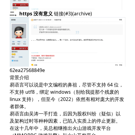
二。https 没有意义
链接(#3)
(
archive
)
62ea27568849e
背景介绍
易语言可以说是中文编程的鼻祖，尽管不支持 64 位，
不支持 utf8，绑定 windows（别给我提那个残废的
linux 支持），但至今（2022）依然有相对庞大的开发
者群体。
易语言
由
吴涛
一手打造，后因为股权纠纷（疑似）以
及架构过时等种种因素，已陷入实质上的停止更新。
在这十几年中，吴总相继推出
火山游戏开发平台