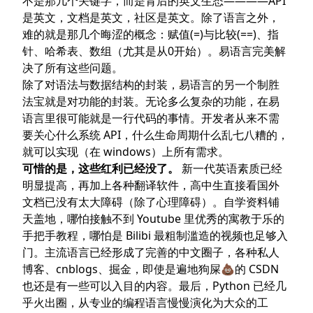
不是那几个关键字，而是背后的英文生态————API
是英文，文档是英文，社区是英文。除了语言之外，
难的就是那几个晦涩的概念：赋值(=)与比较(==)、指
针、哈希表、数组（尤其是从0开始）。易语言完美解
决了所有这些问题。
除了对语法与数据结构的封装，易语言的另一个制胜
法宝就是对功能的封装。无论多么复杂的功能，在易
语言里很可能就是一行代码的事情。开发者从来不需
要关心什么系统 API，什么生命周期什么乱七八糟的，
就可以实现（在 windows）上所有需求。
可惜的是，这些红利已经没了。
新一代英语素质已经
明显提高，再加上各种翻译软件，高中生直接看国外
文档已没有太大障碍（除了心理障碍）。自学资料铺
天盖地，哪怕接触不到 Youtube 里优秀的寓教于乐的
手把手教程，哪怕是 Bilibi 最粗制滥造的视频也足够入
门。主流语言已经形成了完善的中文圈子，各种私人
博客、cnblogs、掘金，即使是遍地狗屎💩的 CSDN
也还是有一些可以入目的内容。最后，Python 已经几
乎火出圈，从专业的编程语言慢慢演化为大众的工