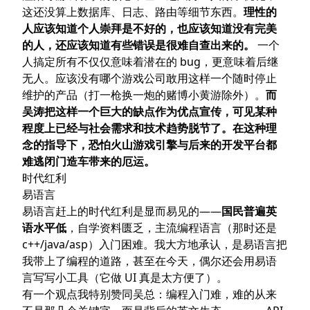
这还没算上数据库、日志、路由等细节东西。
理性的
人应该知道个人崇拜是不好的，也应该知道没有完美
的人，还应该知道有些错误是很难自查出来的。
一个
人搞定所有不仅仅意味着潜在的 bug，更意味着后继
无人。应该没有哪个游戏公司敢用这样一个随时停止
维护的产品（打一枪换一炮的赌博小黄游除外）。
而
吴涛把这样一个巨大的缺点作为优点宣传，可见某种
程度上已经与社会需求和技术趋势脱节了。在这种理
念的指导下，恐怕火山游戏引擎与后来的开发平台都
难逃闭门造车带来的厄运。
时代红利
易语言
易语言赶上的时代红利是显而易见的——
国民普遍英
语水平低
，自学资料匮乏，主流编程语言（那时还是
c++/java/asp）入门困难。我大方地承认，是易语言把
我带上了编程的道路，甚至在今天，偶尔还会用易语
言写写小工具（它做 UI 真是太方便了）。
有一个观点我特别赞同吴总：编程入门难，难的从来