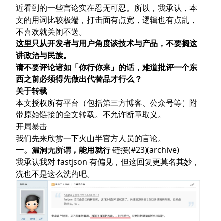
关于吴涛
近看到的一些言论实在忍无可忍。所以，我承认，本
时代红利
文的用词比较极端，打击面有点宽，逻辑也有点乱，
易语言
不喜欢就关闭不送。
这里只从开发者与用户角度谈技术与产品，不要搁这
火山游戏引擎
讲政治与民族。
火山开发平台
请不要评论诸如「你行你来」的话，难道批评一个东
流氓生产器
西之前必须得先做出代替品才行么？
使用者
关于转载
封装者
本文授权所有平台（包括第三方博客、公众号等）附
带原始链接的全文转载。不允许断章取义。
可持续性
开局暴击
后话
我们先来欣赏一下火山半官方人员的言论。
一。漏洞无所谓，能用就行
链接(#23)
(
archive
)
我承认我对 fastjson 有偏见，但这回复更莫名其妙，
洗也不是这么洗的吧。