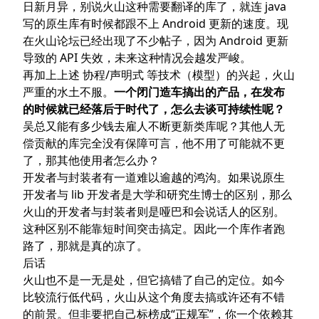
日新月异，别说火山这种需要翻译的库了，就连 java
写的原生库有时候都跟不上 Android 更新的速度。现
在火山论坛已经出现了不少帖子，因为 Android 更新
导致的 API 失效，未来这种情况会越发严峻。
再加上上述 协程/声明式 等技术（模型）的兴起，火山
严重的水土不服。
一个闭门造车搞出的产品，在发布
的时候就已经落后于时代了，怎么去谈可持续性呢？
吴总又能有多少钱去雇人不断更新类库呢？其他人无
偿贡献的库完全没有保障可言，他不用了可能就不更
了，那其他使用者怎么办？
开发者与封装者有一道难以逾越的鸿沟。如果说原生
开发者与 lib 开发者是大学和研究生博士的区别，那么
火山的开发者与封装者则是哑巴和会说话人的区别。
这种区别不能靠短时间突击搞定。因此一个库作者跑
路了，那就是真的凉了。
后话
火山也不是一无是处，但它搞错了自己的定位。如今
比较流行低代码，火山从这个角度去搞或许还有不错
的前景。但非要把自己标榜成“正规军”，你一个依赖其