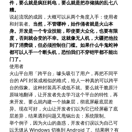
件，要么就是疯狂耗电，要么就是把存储搞的乱七八
糟。
说起流氓的成因，大概可以从两个角度入手：使用者
和封装者。
当然，不管哪种，始作俑者就是火山本
身。开发是一个专业技能，即使要大众化，也要有限
度，否则就会变的不幸。这就像无人机，大疆把他拉
到了消费级，但必须控制住门槛。如果什么牛鬼蛇神
都可以人手一个断头机，恐怕我们不穿铠甲都不能出
门了。
使用者
火山平台用「跨平台」噱头吸引了用户，再把不同平
台的 API 封装成相似的格式，给人一种真的可以跨平
台的假象。这种封装高不成低不就。要么就干脆原汁
原味地翻译，让开发者先去学习这个平台的特性，再
来开发。要么就内建一个抽象层，彻底屏蔽底层差
异。现在可好，火山让开发者们以为它已经屏蔽了底
层差异，结果遇到问题又甩锅出去：系统限制。
举个例子，因为火山的蛊惑，开发者们误以为自己可
以无缝从 Windows 切换到 Android 了。结果咧？有