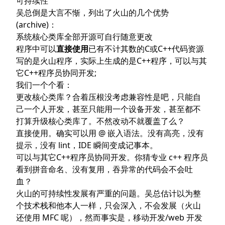
可持续性
吴总倒是大言不惭，
列出了火山的几个优势
(
archive
)：
系统核心类库全部开源可自行随意更改
程序中可以
直接使用
已有不计其数的C或C++代码资源
写的是火山程序，实际上生成的是C++程序，可以与其
它C++程序员协同开发;
我们一个个看：
更改核心类库？合着压根没考虑兼容性是吧，只能自
己一个人开发，甚至只能用一个设备开发，甚至都不
打算升级核心类库了。不然改动不就覆盖了么？
直接使用。确实可以用 @ 嵌入语法。没有高亮，没有
提示，没有 lint，IDE 瞬间变成记事本。
可以与其它C++程序员协同开发。你猜专业 c++ 程序员
看到拼音命名、没有复用，吞异常的代码会不会吐
血？
火山的可持续性发展有严重的问题。吴总估计以为整
个技术栈和他本人一样，只会深入，不会发展（火山
还使用 MFC 呢），然而事实是，移动开发/web 开发