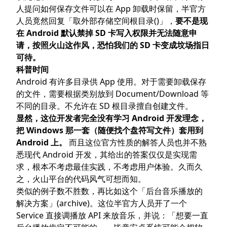
人提问
如何保存文件可以在 App 卸载时保留
，半官方
人员竟然回复「取外部存储空间根目录()」，
要不是现
在 Android 默认禁掉 SD 卡写入权限并无法随意申
请，按照火山这作风，恐怕我们的 SD 卡变成坟场指日
可待。
科普时间
Android 有许多目录供 App 使用。对于需要卸载保存
的文件，需要根据类别放到 Document/Download 等
不同的目录。不允许在 SD 根目录擅自创建文件。
显然，这位开发者完全没有学习 Android 开发理念，
把 Windows 那一套（随便找个盘符写文件）套用到
Android 上。
而且这位官方性质的解答人员也并不熟
悉现代 Android 开发，其给出的答案仅仅是实现需
求，根本不考虑最佳实践，不考虑用户体验。久而久
之，火山平台的代码风气可想而知。
类似的例子数不胜数，再比如这个
「后台音乐播放的
解决方案」
(
archive
)。这位半官方人员开了一个
Service 直接调播放 API 来放音乐，并说：「想要一直