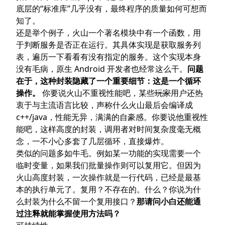
底层的“标准库”几乎没有，最终程序的质量如何可想而
知了。
还是举个例子，火山一个著名模块中有一个函数，用
于判断服务是否正在运行。其具体实现是获取服务列
表，遍历一下看看有没有指定的服务。这个实现本身
没有毛病，原生 Android 开发者也经常这么干。
问题
在于，这种封装隐藏了一个重要细节：这是一个循环
操作。
你要说火山不重视性能吧，某些
玩家
用户还热
衷于与主流语言比较，声称什么火山最后会编译成
c++/java，性能无异，满满的自豪感。你要说他重视性
能吧，这样高度的封装，调用者对时间复杂度毫无概
念，一不小心多套了几层循环，直接爆炸。
类似的问题多如牛毛。例如某一功能的实现需要一个
临时变量，如果我们批量操作则可以复用它。但因为
火山高度封装，一次操作就是一行代码，已经是最基
本的执行单元了。复用？不存在的。什么？你说为什
么封装为什么不留一个复用接口？
那请问小白还能通
过注释就能掌握使用方法吗？