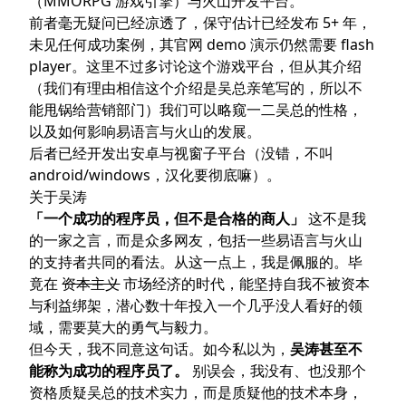
（MMORPG 游戏引擎）
与
火山开发平台
。
前者毫无疑问已经凉透了，保守估计已经发布 5+ 年，
未见任何成功案例，其官网 demo 演示仍然需要 flash
player。这里不过多讨论这个游戏平台，但从其介绍
（我们有理由相信这个介绍是吴总亲笔写的，所以不
能甩锅给营销部门）我们可以略窥一二吴总的性格，
以及如何影响易语言与火山的发展。
后者已经开发出安卓与视窗子平台（没错，不叫
android/windows，汉化要彻底嘛）。
关于吴涛
「一个成功的程序员，但不是合格的商人」
这不是我
的一家之言，而是众多网友，包括一些易语言与火山
的支持者共同的看法。从这一点上，我是佩服的。毕
竟在
资本主义
市场经济的时代，能坚持自我不被资本
与利益绑架，潜心数十年投入一个几乎没人看好的领
域，需要莫大的勇气与毅力。
但今天，我不同意这句话。如今私以为，
吴涛甚至不
能称为成功的程序员了。
别误会，我没有、也没那个
资格质疑吴总的技术实力，而是质疑他的技术本身，