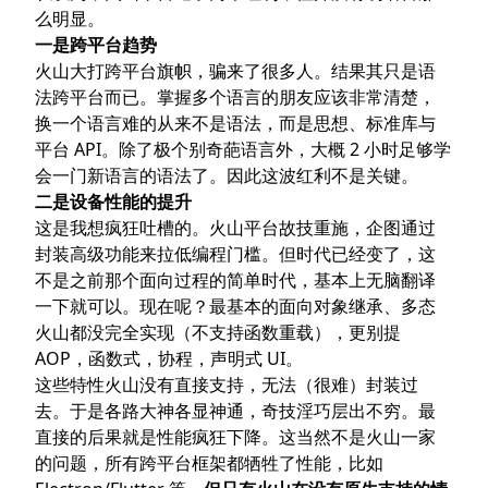
么明显。
一是跨平台趋势
火山大打跨平台旗帜，骗来了很多人。结果其只是语
法跨平台而已。掌握多个语言的朋友应该非常清楚，
换一个语言难的从来不是语法，而是思想、标准库与
平台 API。除了极个别奇葩语言外，大概 2 小时足够学
会一门新语言的语法了。因此这波红利不是关键。
二是设备性能的提升
这是我想疯狂吐槽的。火山平台故技重施，企图通过
封装高级功能来拉低编程门槛。但时代已经变了，这
不是之前那个面向过程的简单时代，基本上无脑翻译
一下就可以。现在呢？最基本的面向对象继承、多态
火山都没完全实现（不支持函数重载），更别提
AOP，函数式，协程，声明式 UI。
这些特性火山没有直接支持，无法（很难）封装过
去。于是各路大神各显神通，奇技淫巧层出不穷。最
直接的后果就是性能疯狂下降。这当然不是火山一家
的问题，所有跨平台框架都牺牲了性能，比如