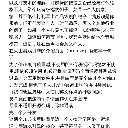
以及对技术的理解，对趋势的把握是否已经与时代格
格不入。举个略有极端的例子，如果一个人能拿汇
编，甚至纸带打孔写出产品级别的程序，我必须是佩
服的，但不代表这个人与时代适应。再来个其他行业
的例子，如果一个人拉黄包车贼溜，知道哪种步法平
稳省力，知道如何调节呼吸，我甚至赞同给他个劳动
模范，但是，这在当今社会意义不大。
在火山游戏引擎的
介绍页面
（
archive
）有这样一句
话：
为了保证项目质量,能不使用的外部开源代码绝对不使
用,即使必须使用,也必定将其源代码全面通读且测试通
过后才会应用到软件中.并且由于是完全由其个人独自
开发完成,避免了多人开发中容易出现的协同类问题.
（我们暂且忽略中文使用英文标点的排版问题）
吴总竟然把这两个事情当作优点来宣传：
尽量不适用开源代码，除非通读
完全个人开发
这两个加起来意味着吴涛一个人搞定了网络、逻辑、
渲染等游戏引擎的核心，甚至还只身一人做了优化，