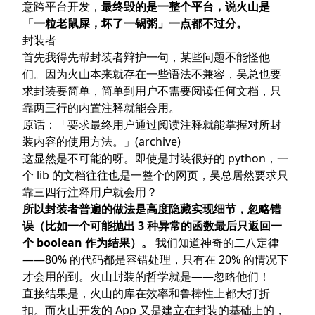
意跨平台开发，
最终毁的是一整个平台，说火山是
「一粒老鼠屎，坏了一锅粥」一点都不过分。
封装者
首先我得先帮封装者辩护一句，某些问题不能怪他
们。因为火山本来就存在一些语法不兼容，吴总也要
求封装要简单，简单到用户不需要阅读任何文档，只
靠两三行的内置注释就能会用。
原话：
「要求最终用户通过阅读注释就能掌握对所封
装内容的使用方法。」
(
archive
)
这显然是不可能的呀。即使是封装很好的 python，一
个 lib 的文档往往也是一整个的网页，吴总居然要求只
靠三四行注释用户就会用？
所以封装者普遍的做法是高度隐藏实现细节，忽略错
误（比如一个可能抛出 3 种异常的函数最后只返回一
个 boolean 作为结果）。
我们知道神奇的二八定律
——80% 的代码都是容错处理，只有在 20% 的情况下
才会用的到。火山封装的哲学就是——忽略他们！
直接结果是，火山的库在效率和鲁棒性上都大打折
扣。而火山开发的 App 又是建立在封装的基础上的，