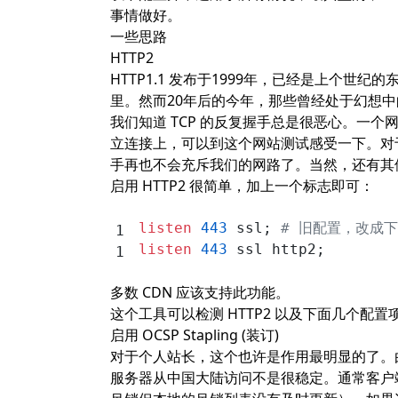
事情做好。
SSL Session 缓存
一些思路
参考
HTTP2
HTTP1.1 发布于1999年，已经是上个
里。然而20年后的今年，那些曾经处于幻想
我们知道 TCP 的反复握手总是很恶心。一
立连接上，可以到
这个网站
测试感受一下。对于
手再也不会充斥我们的网路了。当然，还有其
启用 HTTP2 很简单，加上一个标志即可：
listen 
443
 ssl; 
# 旧配置，改成
listen 
443
 ssl http2;
多数 CDN 应该支持此功能。
这个工具
可以检测 HTTP2 以及下面几个配
启用 OCSP Stapling (装订)
对于个人站长，这个也许是作用最明显的了。由于一
服务器从中国大陆访问不是很稳定。通常客户端