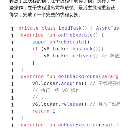
释放了主线程的锁，在子线程中取得了锁并执行了一
些操作，在子线程退出前释放锁。最后主线程重新获
得锁，完成了一个完整的线程切换。
private
 class
 LoadTask
() : 
AsyncTask
<
i
	override
 fun
 onPreExecute
() {
		super
.
onPreExecute
()
		if
 (v8.locker.
hasLock
()){
			v8.locker.
release
() 
// 释放主
		}
	}
	override
 fun
 doInBackground
(
vararg
 pa
		v8.locker.
acquire
() 
// 子线程获得锁
		// 执行一些 v8 操作
		// ...
		v8.locker.
release
() 
// 释放子线程的
		return
 1
	}
	override
 fun
 onPostExecute
(result: 
in