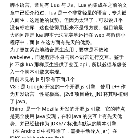
HelloWorld
脚本语言。常见有
与
。Lua 的集成在
之前的文
Lua
Js
内存管理
章
中已经介绍过。lua 是一个非常轻量的语言，专为嵌
手动管理
入而生，这是他的优势。但因为太轻了，可以说几乎
没有标准库，这也使得用起来不是很方便。但目前最
自动管理
大的问题是 lua 脚本无法完美地运行在 web 与微信小
多线程
程序中，而 js 在这方面有先天的优势。
Java 调用 Js
为了更加紧密地结合原生应用，要求是不依赖
Js 调用 Java （注册 Java 回调）
webview，而是程序本身与脚本语言进行交互。鉴于
接口方式
js 不像 lua 那样原生提供了交互 api，所以必须考虑嵌
反射方式
入一个脚本引擎来实现。
目前常见的 js 引擎有下面几个
无需注册
V8
：是 Google 开发的一个开源 js 引擎，使用 c++ 作
为开发语言，性能极高。
j2v8
项目通过 JNI 将其移植到
了 java。
Rhino
: 是一个 Mozilla 开发的开源 js 引擎。它的特点
是完全使用 java 实现，在和 java 的交互上有先天优
势。并已经被作为 JDK6/7 标准库默认的脚本引擎。
（在 Android 中被移除了，需要手动导入 jar）在