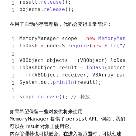
result.
release
();
objects.
release
();
在用了自动内存管理后，代码会变得非常简洁：
MemoryManager scope 
=
 new
 MemoryManage
loDash 
=
 nodeJS.
require
(
new
 File
(
"/Use
V8Object objects 
=
 (V8Object) loDash.
e
LoDashObject result 
=
 loDash
(objects).
  f
((V8Object receiver, V8Array parame
System.out.
println
(result);
scope.
release
(); 
// 释放
如果希望保留一些对象供将来使用，
提供了
API。例如，我们
MemoryManager
persist
可以在 result 对象上使用它。
内存管理器也可以嵌套。在进入新范围时，可以创建