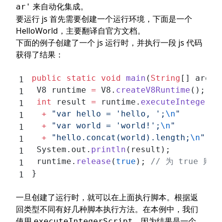
来自动化集成。
ar'
要运行 js 首先需要创建一个运行环境，下面是一个
HelloWorld，主要翻译自
官方文档
。
下面的例子创建了一个 js 运行时，并执行一段 js 代码
获得了结果：
public
 static
 void
 main
(
String
[] args)
 V8 runtime 
=
 V8.
createV8Runtime
(); 
/
 int
 result 
=
 runtime.
executeIntegerSc
  +
 "var hello = 'hello, ';
\n
"
  +
 "var world = 'world!';
\n
"
  +
 "hello.concat(world).length;
\n
"
);
 System.out.
println
(result);
 runtime.
release
(
true
); 
// 为 true
}
一旦创建了运行时，就可以在上面执行脚本。根据返
回类型不同有好几种脚本执行方法。在本例中，我们
使用
，因为结果是一个
executeIntegerScript