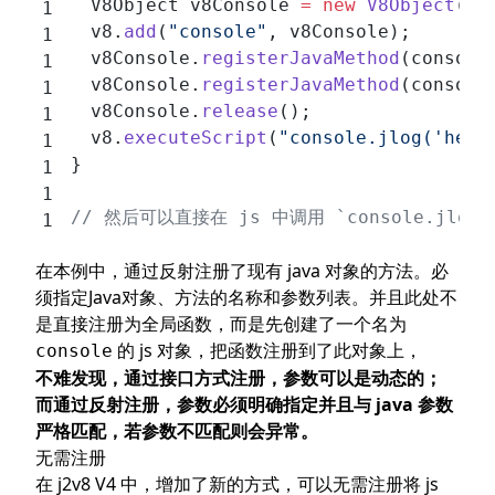
	 V8Object v8Console 
=
 new
 V8Object
(v8
	 v8.
add
(
"console"
, v8Console);
	 v8Console.
registerJavaMethod
(console
	 v8Console.
registerJavaMethod
(console
	 v8Console.
release
();
	 v8.
executeScript
(
"console.jlog('hell
}
// 然后可以直接在 js 中调用 `console.jlog('he
在本例中，通过反射注册了现有 java 对象的方法。必
须指定Java对象、方法的名称和参数列表。并且此处不
是直接注册为全局函数，而是先创建了一个名为
的 js 对象，把函数注册到了此对象上，
console
不难发现，通过接口方式注册，参数可以是动态的；
而通过反射注册，参数必须明确指定并且与 java 参数
严格匹配，若参数不匹配则会异常。
无需注册
在 j2v8 V4 中，增加了
新的方式
，可以无需注册将 js