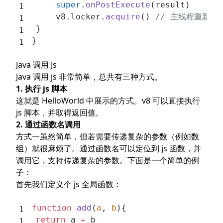
		super
.
onPostExecute
(result)
		v8.locker.
acquire
() 
// 主线程重新获
	}
}
Java 调用 Js
Java 调用 js 非常简单，总共有三种方式。
1. 执行 js 脚本
这就是 HelloWorld 中展示的方式。v8 可以直接执行
js 脚本，并取得返回值。
2. 通过函数名调用
方式一虽然简单，但若需要传递复杂的参数（例如数
组）就很麻烦了。通过函数名可以定位到 js 函数，并
调用它，支持传递复杂的参数。下面是一个简单的例
子：
首先我们定义个 js 全局函数：
function
 add
(
a
, 
b
){
	return
 a 
+
 b