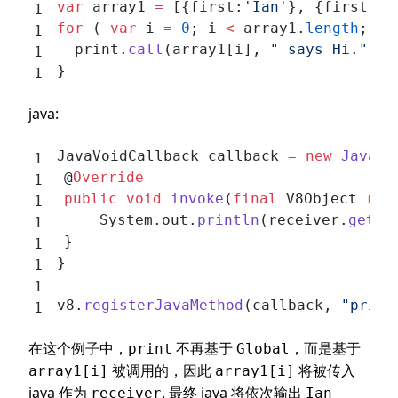
var
 array1 
=
 [{first:
'Ian'
}, {first:
'J
for
 ( 
var
 i 
=
 0
; i 
<
 array1.
length
; i
+
  print.
call
(array1[i], 
" says Hi."
); 
}
java:
JavaVoidCallback callback 
=
 new
 JavaVo
	@
Override
	public
 void
 invoke
(
final
 V8Object 
rec
		System.out.
println
(receiver.
getSt
	}
}
v8.
registerJavaMethod
(callback, 
"print
在这个例子中，
不再基于
，而是基于
print
Global
被调用的，因此
将被传入
array1[i]
array1[i]
java 作为
. 最终 java 将依次输出
receiver
Ian