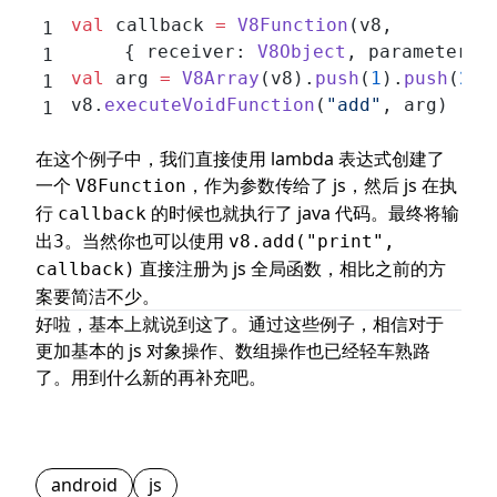
val
 callback 
=
 V8Function
(v8,
		{ receiver: 
V8Object
, parameters:
val
 arg 
=
 V8Array
(v8).
push
(
1
).
push
(
2
).
v8.
executeVoidFunction
(
"add"
, arg)
在这个例子中，我们直接使用 lambda 表达式创建了
一个
，作为参数传给了 js，然后 js 在执
V8Function
行
的时候也就执行了 java 代码。最终将输
callback
出
。当然你也可以使用
3
v8.add("print",
直接注册为 js 全局函数，相比之前的方
callback)
案要简洁不少。
好啦，基本上就说到这了。通过这些例子，相信对于
更加基本的 js 对象操作、数组操作也已经轻车熟路
了。用到什么新的再补充吧。
android
js