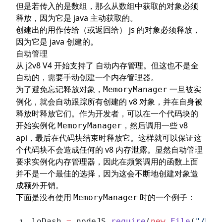
但是若传入的是数组，那么从数组中获取的对象必须
释放，因为它是 java 主动获取的。
创建出的用作传给（或返回给） js 的对象必须释放，
因为它是 java 创建的。
自动管理
从 j2v8 V4 开始支持了
自动内存管理
。但这也不是全
自动的，需要手动创建一个内存管理器。
为了避免忘记释放对象，
一旦被实
MemoryManager
例化，就会自动跟踪所有创建的 v8 对象，并在自身被
释放时释放它们。作为开发者，可以在一个代码块的
开始实例化
，然后调用一些 v8
MemoryManager
api，最后在代码块结束时释放它。这样就可以保证这
个代码块不会造成任何的 v8 内存泄露。显然自动管理
要求实例化内存管理器，因此在频繁调用的函数上面
并不是一个最佳的选择，因为这会不断地创建对象造
成额外开销。
下面是没有使用
时的一个例子：
MemoryManager
loDash 
=
 nodeJS.
require
(
new
 File
(
"/Use