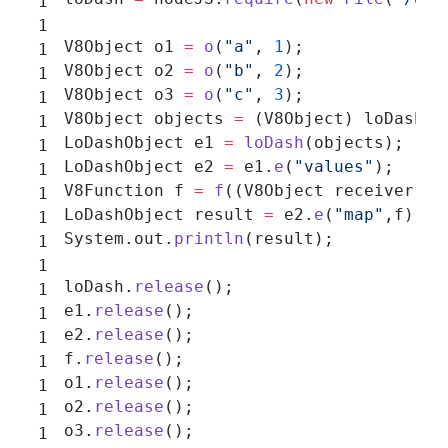
V8Object o1 
=
 o
(
"a"
, 
1
);
V8Object o2 
=
 o
(
"b"
, 
2
);
V8Object o3 
=
 o
(
"c"
, 
3
);
V8Object objects 
=
 (V8Object) loDash.
e
LoDashObject e1 
=
 loDash
(objects);
LoDashObject e2 
=
 e1.
e
(
"values"
);
V8Function f 
=
 f
((V8Object receiver, V
LoDashObject result 
=
 e2.
e
(
"map"
,f);
System.out.
println
(result);
loDash.
release
();
e1.
release
();
e2.
release
();
f.
release
();
o1.
release
();
o2.
release
();
o3.
release
();