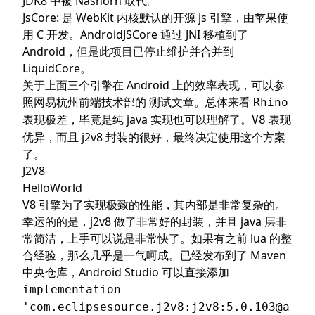
JDK8 中被
Nashorn
取代。
JsCore
: 是 WebKit 内核默认的开源 js 引擎，由苹果使
用 C 开发。
AndroidJSCore
通过 JNI 移植到了
Android，但是此项目已停止维护并合并到
LiquidCore
。
关于上面三个引擎在 Android 上的效率表现，可以参
照网易杭州前端技术部的
测试文章
。总体来看
Rhino
表现极差，毕竟是纯 java 实现也可以理解了。
表现
V8
优异，而且 j2v8 封装的很好，最终决定使用这个方案
了。
J2V8
HelloWorld
V8 引擎为了实现极致的性能，其内部是非常复杂的。
幸运的的是，j2v8 做了非常好的封装，并且 java 层非
常简洁，上手可以说是非常快了。如果有之前 lua 的整
合经验，那么几乎是一气呵成。已经发布到了
Maven
中央仓库
，Android Studio 可以直接添加
implementation
'com.eclipsesource.j2v8:j2v8:5.0.103@a