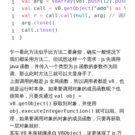
	val
 arg 
=
 V8Array
(v8).
push
(
12
).
push
(
2
	val
 call 
=
 v8.
getObject
(
"add"
) 
as
 V8F
	val
 r 
=
 call.
call
(
null
, arg) 
// 调用它
	arg.
close
()
	call.
close
()
}
乍一看此方法似乎比方法二要麻烦，确实一般情况下
我们都采用方法二。但试想这样一个需求：js 先调用
java 函数，并传入一个类型为 js 函数的参数作为回
调。那么此时方法三就可以大显身手了。
上面调用的都是 js 全局函数，所以调用者都是
，也
v8
就是运行时本身。如果要调用对象的成员函数呢？也
很简单，只要先通过
val obj =
获取到对象，并使用
v8.getObject()
就可以啦。同
obj.executeIntegerFunction()
理，如果要调用对象的对象的成员函数，只要再获取
一层对象就好。
其实
本身就继承自
，这更体现了 js 万
V8
V8Object