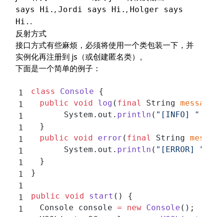
,
,
says Hi.
Jordi says Hi.
Holger says
.
Hi.
反射方式
接口方式有些麻烦，必须将使用一个类包装一下，并
实例化再注册到 js（或创建匿名类）。
下面是一个简单的例子：
class
 Console
 {
	 public
 void
 log
(
final
 String 
message
		  System.out.
println
(
"[INFO] "
 +
 
	 }
	 public
 void
 error
(
final
 String 
messa
		  System.out.
println
(
"[ERROR] "
 +
	 }
}
public
 void
 start
() {
	 Console console 
=
 new
 Console
();