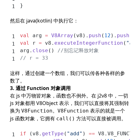
}
然后在 java(kotlin) 中执行它：
val
 arg 
=
 V8Array
(v8).
push
(
12
).
push
(
21
val
 r 
=
 v8.
executeIntegerFunction
(
"add
arg.
close
() 
//别忘记释放对象
// r = 33
这样，通过创建一个数组，我们可以传各种各样的参
数了。
3. 通过 Function 对象调用
在 js 中万物皆对象，函数也不例外。在 j2v8 中，一切
js 对象都用 V8Object 表示，我们可以直接将其强制转
换为
。
表示的就是一个
V8Function
V8Function
js 函数对象，它拥有
方法可以直接被调用。
call()
if
 (v8.
getType
(
"add"
) 
==
 V8.V8_FUNCTIO