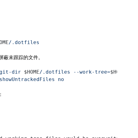
OME
/.dotfiles
屏蔽未跟踪的文件。
git-dir 
$HOME
/.dotfiles --work-tree=
$HOME
"
showUntrackedFiles
 no
：