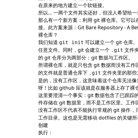
在原来的地方建立一个软链接。
所以… 一两个文件其实还好，但没人希望给
那么有一个新方案：利用 git 裸仓库。它可以
接。此方案来源：
Git Bare Repository - A B
裸仓库？
我们知道
可以建立一个 git 
git init
任意文件。同时，git 会建立一个
文件夹
.git
的 git 仓库分为两部分：git 数据与工作区。
所谓裸仓库，就是只包含 git 数据而没有工
的文件就是普通仓库下
文件夹里的那些
.git
是的，没有工作区，这意味着这个仓库无法像
呀！比如 github 应该就是在服务器上存了裸
这里要澄清一个事实：git 数据包含了已跟踪的
件存储在 git 数据里，而不是工作区里。工
没有工作区不代表不能执行常规的 git 操作
工作目录。这也是无需移动 dotfiles 的关键
创建
执行：