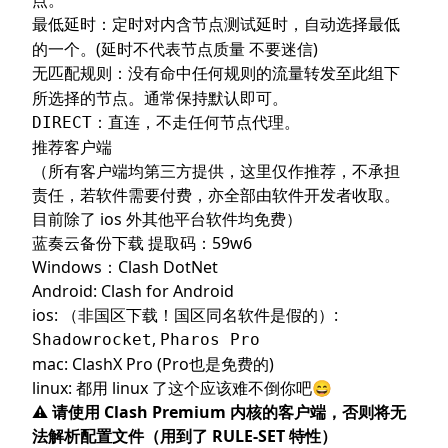
点。
：定时对内含节点测试延时，自动选择最低
最低延时
的一个。(延时不代表节点质量 不要迷信)
：没有命中任何规则的流量转发至此组下
无匹配规则
所选择的节点。通常保持默认即可。
：直连，不走任何节点代理。
DIRECT
推荐客户端
（所有客户端均第三方提供，这里仅作推荐，不承担
责任，若软件需要付费，亦全部由软件开发者收取。
目前除了 ios 外其他平台软件均免费）
蓝奏云备份下载
提取码：59w6
Windows：
Clash DotNet
Android:
Clash for Android
ios: （非国区下载！国区同名软件是假的）:
,
Shadowrocket
Pharos Pro
mac:
ClashX Pro (Pro也是免费的)
linux: 都用 linux 了这个应该难不倒你吧😄
⚠️ 请使用 Clash Premium 内核的客户端，否则将无
法解析配置文件（用到了 RULE-SET 特性）