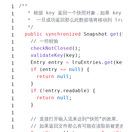
/**
   * 根据 key 返回一个快照对象，如果 key 不
   *  一旦成功返回那么此数据项将移动到 lru 
   */
  public
 synchronized
 Snapshot 
get
(Str
    // 一些校验
    checkNotClosed
();
    validateKey
(key);
    Entry entry 
=
 lruEntries.
get
(key);
    if
 (entry 
==
 null
) {
      return
 null
;
    }
    if
 (
!
entry.readable) {
      return
 null
;
    }
    // 直接打开输入流来达到“快照”的效果。
    // 如果返回文件那么有可能在读取前被更改。