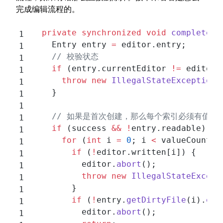
完成编辑流程的。
  private
 synchronized
 void
 completeEd
    Entry entry 
=
 editor.entry;
    // 校验状态
    if
 (entry.currentEditor 
!=
 editor)
      throw
 new
 IllegalStateException
(
    }
    // 如果是首次创建，那么每个索引必须有值
    if
 (success 
&&
 !
entry.readable) {
      for
 (
int
 i 
=
 0
; i 
<
 valueCount; 
        if
 (
!
editor.written[i]) {
          editor.
abort
();
          throw
 new
 IllegalStateExcept
        }
        if
 (
!
entry.
getDirtyFile
(i).
exi
          editor.
abort
();