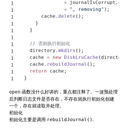
                +
 journalIsCorrupt.
get
                +
 ", removing"
);
        cache.
delete
();
      }
    }
    // 否则执行初始化
    directory.
mkdirs
();
    cache 
=
 new
 DiskLruCache
(directory
    cache.
rebuildJournal
();
    return
 cache;
  }
函数没什么好讲的，重点都注释了。一波预处理
open
后判断日志文件是否存在，不存在就执行初始化创建
一个，存在就读取并处理。
初始化
初始化主要是调用
.
rebuildJournal()