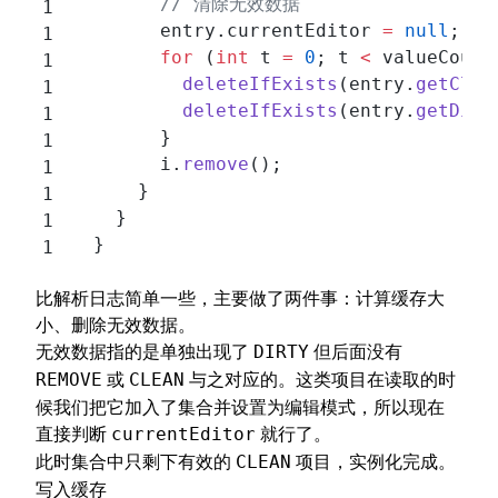
        // 清除无效数据
        entry.currentEditor 
=
 null
;
        for
 (
int
 t 
=
 0
; t 
<
 valueCount
          deleteIfExists
(entry.
getClea
          deleteIfExists
(entry.
getDirt
        }
        i.
remove
();
      }
    }
  }
比解析日志简单一些，主要做了两件事：计算缓存大
小、删除无效数据。
无效数据指的是单独出现了
但后面没有
DIRTY
或
与之对应的。这类项目在读取的时
REMOVE
CLEAN
候我们把它加入了集合并设置为编辑模式，所以现在
直接判断
就行了。
currentEditor
此时集合中只剩下有效的
项目，实例化完成。
CLEAN
写入缓存