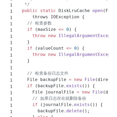
   */
  public
 static
 DiskLruCache 
open
(File
      throws IOException {
    // 检查参数
    if
 (maxSize 
<=
 0
) {
      throw
 new
 IllegalArgumentExcepti
    }
    if
 (valueCount 
<=
 0
) {
      throw
 new
 IllegalArgumentExcepti
    }
    // 检查备份日志文件
    File backupFile 
=
 new
 File
(directo
    if
 (backupFile.
exists
()) {
      File journalFile 
=
 new
 File
(dire
      // 如果日志存在就删除备份
      if
 (journalFile.
exists
()) {
        backupFile.
delete
();