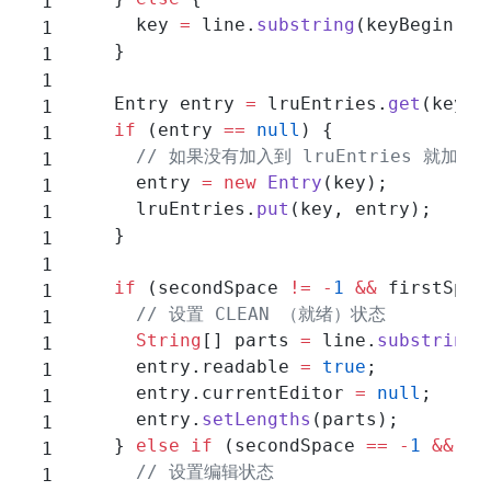
      key 
=
 line.
substring
(keyBegin, s
    }
    Entry entry 
=
 lruEntries.
get
(key);
    if
 (entry 
==
 null
) {
      // 如果没有加入到 lruEntries 就加进
      entry 
=
 new
 Entry
(key);
      lruEntries.
put
(key, entry);
    }
    if
 (secondSpace 
!=
 -
1
 &&
 firstSpac
      // 设置 CLEAN （就绪）状态
      String
[] parts 
=
 line.
substring
(
      entry.readable 
=
 true
;
      entry.currentEditor 
=
 null
;
      entry.
setLengths
(parts);
    } 
else
 if
 (secondSpace 
==
 -
1
 &&
 fi
      // 设置编辑状态