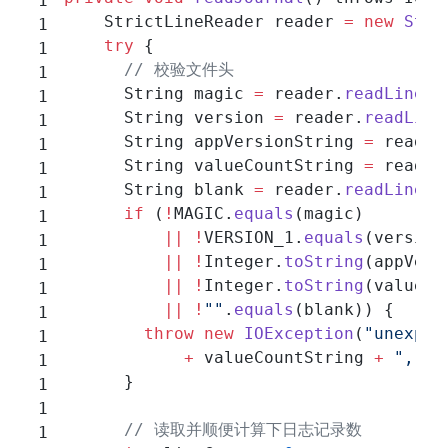
    StrictLineReader reader 
=
 new
 Stri
    try
 {
      // 校验文件头
      String magic 
=
 reader.
readLine
()
      String version 
=
 reader.
readLine
      String appVersionString 
=
 reader
      String valueCountString 
=
 reader
      String blank 
=
 reader.
readLine
()
      if
 (
!
MAGIC.
equals
(magic)
          ||
 !
VERSION_1.
equals
(version
          ||
 !
Integer.
toString
(appVers
          ||
 !
Integer.
toString
(valueCo
          ||
 !
""
.
equals
(blank)) {
        throw
 new
 IOException
(
"unexpec
            +
 valueCountString 
+
 ", "
 
      }
      // 读取并顺便计算下日志记录数