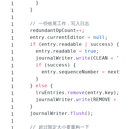
      }
    }
    // 一些收尾工作，写入日志
    redundantOpCount
++
;
    entry.currentEditor 
=
 null
;
    if
 (entry.readable 
|
 success) {
      entry.readable 
=
 true
;
      journalWriter.
write
(CLEAN 
+
 ' '
 
      if
 (success) {
        entry.sequenceNumber 
=
 nextSeq
      }
    } 
else
 {
      lruEntries.
remove
(entry.key);
      journalWriter.
write
(REMOVE 
+
 ' '
    }
    journalWriter.
flush
();
    // 超过限定大小要重构一下