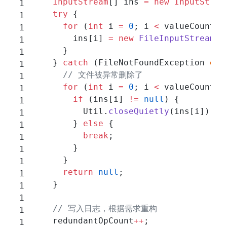
    InputStream
[] ins 
=
 new
 InputStrea
    try
 {
      for
 (
int
 i 
=
 0
; i 
<
 valueCount; 
        ins[i] 
=
 new
 FileInputStream
(e
      }
    } 
catch
 (FileNotFoundException 
e
) 
      // 文件被异常删除了
      for
 (
int
 i 
=
 0
; i 
<
 valueCount; 
        if
 (ins[i] 
!=
 null
) {
          Util.
closeQuietly
(ins[i]);
        } 
else
 {
          break
;
        }
      }
      return
 null
;
    }
    // 写入日志，根据需求重构
    redundantOpCount
++
;