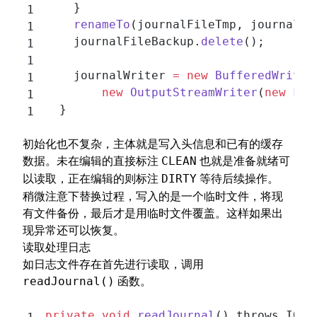
    }
    renameTo
(journalFileTmp, journalFi
    journalFileBackup.
delete
();
    journalWriter 
=
 new
 BufferedWriter
        new
 OutputStreamWriter
(
new
 Fil
  }
初始化也不复杂，主体就是写入头信息和已有的缓存
数据。未在编辑的直接标注
也就是准备就绪可
CLEAN
以读取，正在编辑的则标注
等待后续操作。
DIRTY
稍微注意下替换过程，写入的是一个临时文件，将现
有文件备份，最后才是用临时文件覆盖。这样如果出
现异常还可以恢复。
读取处理日志
如日志文件存在首先进行读取，调用
函数。
readJournal()
private
 void
 readJournal
() throws IOEx