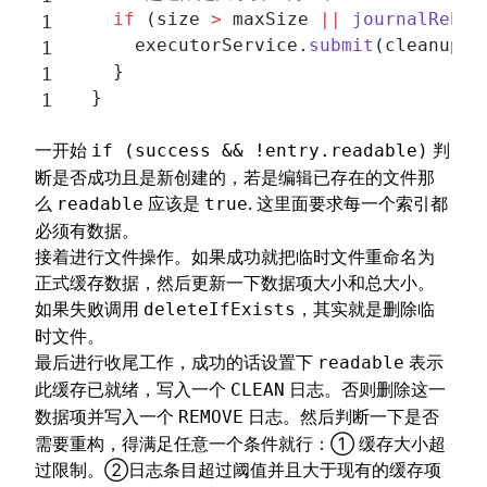
    if
 (size 
>
 maxSize 
||
 journalRebui
      executorService.
submit
(cleanupCa
    }
  }
一开始
判
if (success && !entry.readable)
断是否成功且是新创建的，若是编辑已存在的文件那
么
应该是
. 这里面要求每一个索引都
readable
true
必须有数据。
接着进行文件操作。如果成功就把临时文件重命名为
正式缓存数据，然后更新一下数据项大小和总大小。
如果失败调用
，其实就是删除临
deleteIfExists
时文件。
最后进行收尾工作，成功的话设置下
表示
readable
此缓存已就绪，写入一个
日志。否则删除这一
CLEAN
数据项并写入一个
日志。然后判断一下是否
REMOVE
需要重构，得满足任意一个条件就行：① 缓存大小超
过限制。②日志条目超过阈值并且大于现有的缓存项