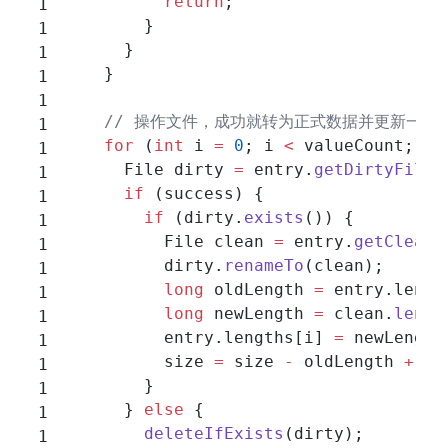
          return
;
        }
      }
    }
    // 操作文件，成功就转为正式数据并更新一
    for
 (
int
 i 
=
 0
; i 
<
 valueCount; i
+
      File dirty 
=
 entry.
getDirtyFile
(
      if
 (success) {
        if
 (dirty.
exists
()) {
          File clean 
=
 entry.
getCleanF
          dirty.
renameTo
(clean);
          long
 oldLength 
=
 entry.lengt
          long
 newLength 
=
 clean.
lengt
          entry.lengths[i] 
=
 newLength
          size 
=
 size 
-
 oldLength 
+
 ne
        }
      } 
else
 {
        deleteIfExists
(dirty);