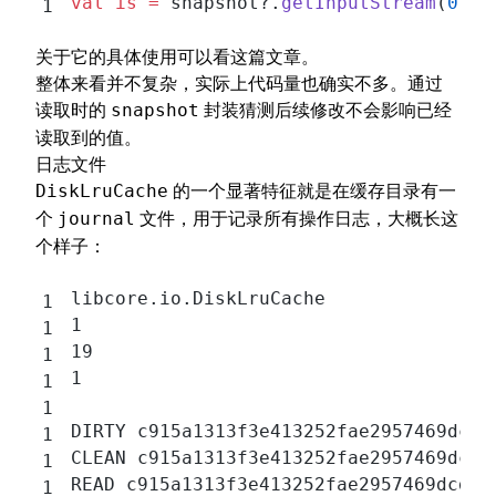
val
 is
 =
 snapshot?.
getInputStream
(
0
)
关于它的具体使用可以看
这篇文章
。
整体来看并不复杂，实际上代码量也确实不多。通过
读取时的
封装猜测后续修改不会影响已经
snapshot
读取到的值。
日志文件
的一个显著特征就是在缓存目录有一
DiskLruCache
个
文件，用于记录所有操作日志，大概长这
journal
个样子：
libcore.io.DiskLruCache
1
19
1
DIRTY c915a1313f3e413252fae2957469dcd2
CLEAN c915a1313f3e413252fae2957469dcd2
READ c915a1313f3e413252fae2957469dcd2