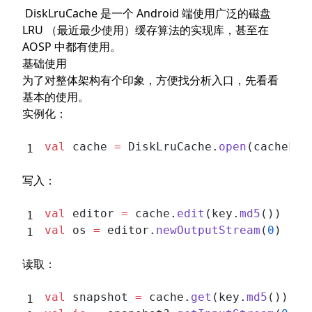
DiskLruCache
是一个 Android 端使用广泛的磁盘
日志文件
LRU （最近最少使用）缓存算法的实现库，甚至在
实例化
AOSP
中都有使用。
open()
基础使用
初始化
为了对整体架构有个印象，方便找分析入口，先看看
基本的使用。
读取处理日志
实例化：
写入缓存
读取缓存
val
 cache 
=
 DiskLruCache.
open
(cacheFil
总结（LRU实现）
写入：
val
 editor 
=
 cache.
edit
(key.
md5
())
val
 os 
=
 editor.
newOutputStream
(
0
)
读取：
val
 snapshot 
=
 cache.
get
(key.
md5
())