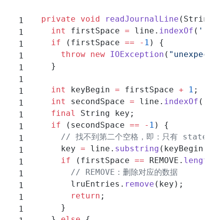
  private
 void
 readJournalLine
(String 
    int
 firstSpace 
=
 line.
indexOf
(
' '
)
    if
 (firstSpace 
==
 -
1
) {
      throw
 new
 IOException
(
"unexpecte
    }
    int
 keyBegin 
=
 firstSpace 
+
 1
;
    int
 secondSpace 
=
 line.
indexOf
(
' '
    final
 String key;
    if
 (secondSpace 
==
 -
1
) {
      // 找不到第二个空格，即：只有 state 和
      key 
=
 line.
substring
(keyBegin);
      if
 (firstSpace 
==
 REMOVE.
length
(
        // REMOVE：删除对应的数据
        lruEntries.
remove
(key);
        return
;
      }
    } 
else
 {