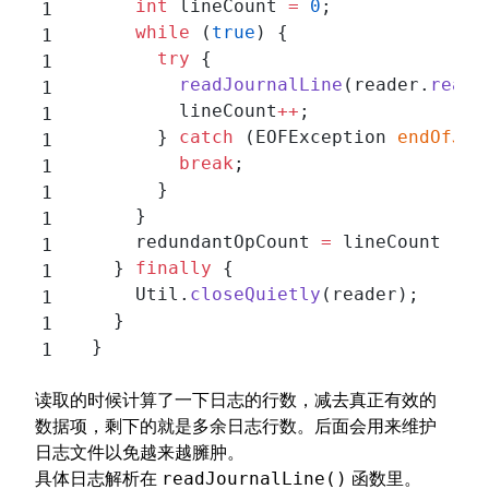
      int
 lineCount 
=
 0
;
      while
 (
true
) {
        try
 {
          readJournalLine
(reader.
readL
          lineCount
++
;
        } 
catch
 (EOFException 
endOfJou
          break
;
        }
      }
      redundantOpCount 
=
 lineCount 
-
 l
    } 
finally
 {
      Util.
closeQuietly
(reader);
    }
  }
读取的时候计算了一下日志的行数，减去真正有效的
数据项，剩下的就是多余日志行数。后面会用来维护
日志文件以免越来越臃肿。
具体日志解析在
函数里。
readJournalLine()