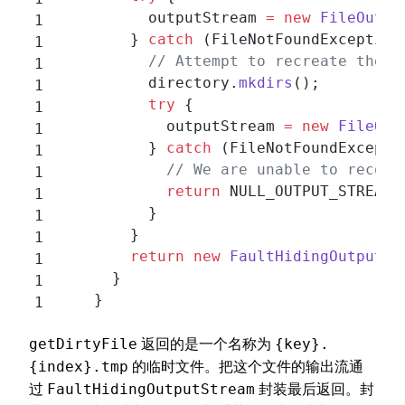
          outputStream 
=
 new
 FileOutpu
        } 
catch
 (FileNotFoundException
          // Attempt to recreate the c
          directory.
mkdirs
();
          try
 {
            outputStream 
=
 new
 FileOut
          } 
catch
 (FileNotFoundExcepti
            // We are unable to recove
            return
 NULL_OUTPUT_STREAM;
          }
        }
        return
 new
 FaultHidingOutputSt
      }
    }
返回的是一个名称为
getDirtyFile
{key}.
的临时文件。把这个文件的输出流通
{index}.tmp
过
封装最后返回。封
FaultHidingOutputStream