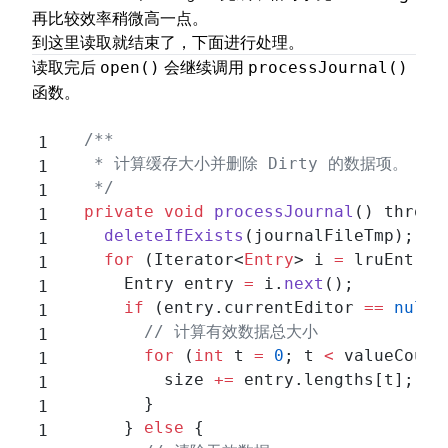
再比较效率稍微高一点。
到这里读取就结束了，下面进行处理。
读取完后
会继续调用
open()
processJournal()
函数。
  /**
   * 计算缓存大小并删除 Dirty 的数据项。
   */
  private
 void
 processJournal
() throws
    deleteIfExists
(journalFileTmp);
    for
 (Iterator<
Entry
> i 
=
 lruEntrie
      Entry entry 
=
 i.
next
();
      if
 (entry.currentEditor 
==
 null
)
        // 计算有效数据总大小
        for
 (
int
 t 
=
 0
; t 
<
 valueCount
          size 
+=
 entry.lengths[t];
        }
      } 
else
 {