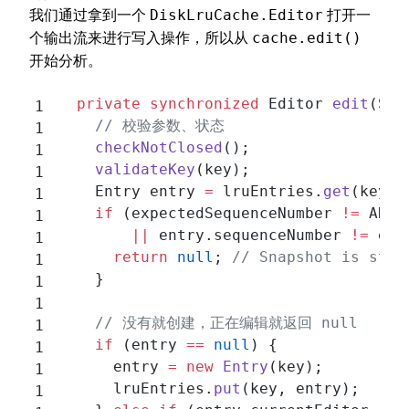
我们通过拿到一个
打开一
DiskLruCache.Editor
个输出流来进行写入操作，所以从
cache.edit()
开始分析。
  private
 synchronized
 Editor 
edit
(Str
    // 校验参数、状态
    checkNotClosed
();
    validateKey
(key);
    Entry entry 
=
 lruEntries.
get
(key);
    if
 (expectedSequenceNumber 
!=
 ANY_
        ||
 entry.sequenceNumber 
!=
 exp
      return
 null
; 
// Snapshot is stal
    }
    // 没有就创建，正在编辑就返回 null
    if
 (entry 
==
 null
) {
      entry 
=
 new
 Entry
(key);
      lruEntries.
put
(key, entry);