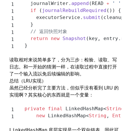
    journalWriter.
append
(READ 
+
 ' '
 +
 
    if
 (
journalRebuildRequired
()) {
      executorService.
submit
(cleanupCa
    }
    // 返回快照对象
    return
 new
 Snapshot
(key, entry.seq
  }
读取相对来说简单多了，分为三步：检验、读取、写
日志。和一开始的猜测一样，在读取过程中直接打开
了一个输入流以免后续编辑的影响。
总结（LRU实现）
虽然已经分析完了主要方法，但似乎没有看到 LRU 的
实现啊？其实核心的东西就是一个变量：
  private
 final
 LinkedHashMap<
String
, 
      new
 LinkedHashMap<
String
, 
Entry
>
底层实现是一个双向链表，因此可
LinkedHashMap