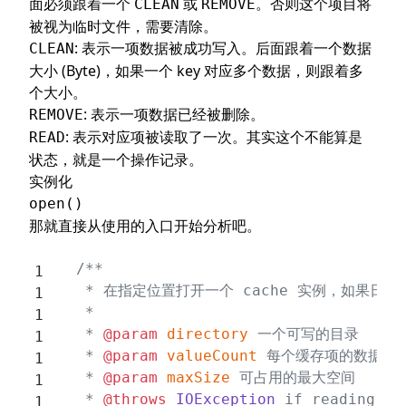
面必须跟着一个
或
。否则这个项目将
CLEAN
REMOVE
被视为临时文件，需要清除。
: 表示一项数据被成功写入。后面跟着一个数据
CLEAN
大小 (Byte)，如果一个 key 对应多个数据，则跟着多
个大小。
: 表示一项数据已经被删除。
REMOVE
: 表示对应项被读取了一次。其实这个不能算是
READ
状态，就是一个操作记录。
实例化
open()
那就直接从使用的入口开始分析吧。
  /**
   * 在指定位置打开一个 cache 实例，如果日
   *
   * 
@param
 directory
 一个可写的目录
   * 
@param
 valueCount
 每个缓存项的数据个
   * 
@param
 maxSize
 可占用的最大空间
   * 
@throws
 IOException
 if reading or