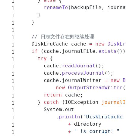
      } 
else
 {
        renameTo
(backupFile, journalFi
      }
    }
    // 日志文件存在则继续处理
    DiskLruCache cache 
=
 new
 DiskLruCa
    if
 (cache.journalFile.
exists
()) {
      try
 {
        cache.
readJournal
();
        cache.
processJournal
();
        cache.journalWriter 
=
 new
 Buff
            new
 OutputStreamWriter
(
new
        return
 cache;
      } 
catch
 (IOException 
journalIsCo
        System.out
            .
println
(
"DiskLruCache "
                +
 directory
                +
 " is corrupt: "