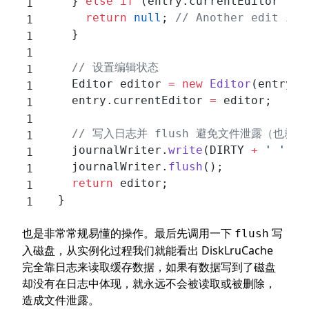
    } 
else
 if
 (entry.currentEditor 
!=
 
      return
 null
; 
// Another edit is 
    }
    // 设置编辑状态
    Editor editor 
=
 new
 Editor
(entry);
    entry.currentEditor 
=
 editor;
    // 写入日志并 flush 避免文件泄露（也
    journalWriter.
write
(DIRTY 
+
 ' '
 +
 
    journalWriter.
flush
();
    return
 editor;
  }
也是非常常规易懂的操作。最后先调用一下
写
flush
入磁盘，从实例化过程我们就能看出 DiskLruCache
完全靠日志来读取缓存数据，如果有数据写到了磁盘
却没有在日志中体现，就永远不会被读取或被删除，
造成文件泄露。