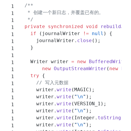
  /**
   * 创建一个新日志，并覆盖已有的。
   */
  private
 synchronized
 void
 rebuildJou
    if
 (journalWriter 
!=
 null
) {
      journalWriter.
close
();
    }
    Writer writer 
=
 new
 BufferedWriter
        new
 OutputStreamWriter
(
new
 Fil
    try
 {
      // 写入元数据
      writer.
write
(MAGIC);
      writer.
write
(
"
\n
"
);
      writer.
write
(VERSION_1);
      writer.
write
(
"
\n
"
);
      writer.
write
(Integer.
toString
(ap
      writer.
write
(
"
\n
"
);