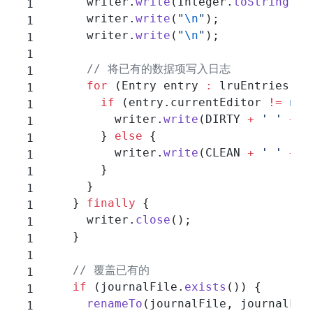
      writer.
write
(Integer.
toString
(va
      writer.
write
(
"
\n
"
);
      writer.
write
(
"
\n
"
);
      // 将已有的数据项写入日志
      for
 (Entry entry 
:
 lruEntries.
va
        if
 (entry.currentEditor 
!=
 nul
          writer.
write
(DIRTY 
+
 ' '
 +
 e
        } 
else
 {
          writer.
write
(CLEAN 
+
 ' '
 +
 e
        }
      }
    } 
finally
 {
      writer.
close
();
    }
    // 覆盖已有的
    if
 (journalFile.
exists
()) {
      renameTo
(journalFile, journalFil