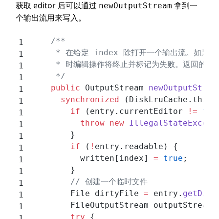
获取 editor 后可以通过
拿到一
newOutputStream
个输出流用来写入。
    /**
     * 在给定 index 除打开一个输出流。如果
     * 时编辑操作将终止并标记为失败。返回的输出流
     */
    public
 OutputStream 
newOutputStrea
      synchronized
 (DiskLruCache.this)
        if
 (entry.currentEditor 
!=
 thi
          throw
 new
 IllegalStateExcept
        }
        if
 (
!
entry.readable) {
          written[index] 
=
 true
;
        }
        // 创建一个临时文件
        File dirtyFile 
=
 entry.
getDirt
        FileOutputStream outputStream;
        try
 {