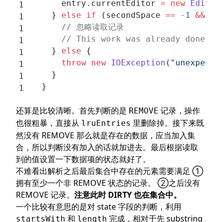
      entry.currentEditor 
=
 new
 Editor
    } 
else
 if
 (secondSpace 
==
 -
1
 &&
 fi
      // 忽略读取记录
      // This work was already done by
    } 
else
 {
      throw
 new
 IOException
(
"unexpecte
    }
  }
还算是比较清晰。首先判断的是
记录，操作
REMOVE
也很粗暴，直接从
里删除掉。接下来既
lruEntries
然没有 REMOVE 那么就是存在的数据，应当加入集
合，所以判断没有加入的话就加进去。最后根据读取
到的值设置一下数据项的状态就好了。
不难看出解析之后最后集合中存在的元素需要满足 ①
拥有至少一个非 REMOVE 状态的记录。 ②之后没有
REMOVE 记录。
注意此时 DIRTY 也在集合中。
一个比较有意思的是对 state 字段的判断，利用
和
完成，相对于先 substring
startsWith
length