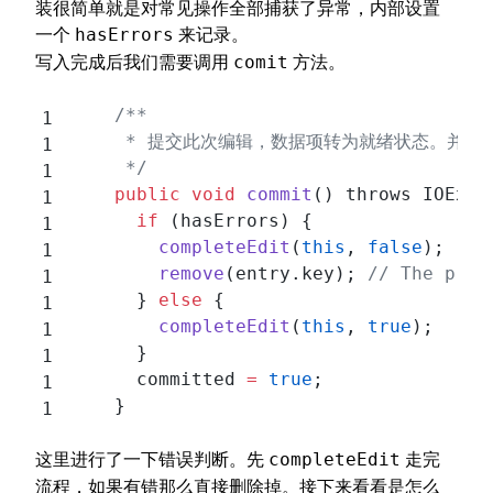
装很简单就是对常见操作全部捕获了异常，内部设置
一个
来记录。
hasErrors
写入完成后我们需要调用
方法。
comit
    /**
     * 提交此次编辑，数据项转为就绪状态。并
     */
    public
 void
 commit
() throws IOExce
      if
 (hasErrors) {
        completeEdit
(
this
, 
false
);
        remove
(entry.key); 
// The prev
      } 
else
 {
        completeEdit
(
this
, 
true
);
      }
      committed 
=
 true
;
    }
这里进行了一下错误判断。先
走完
completeEdit
流程，如果有错那么直接删除掉。接下来看看是怎么