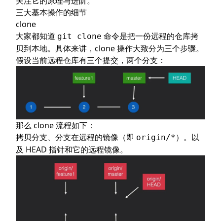
关注它的原理与进阶。
其他命令
三大基本操作的细节
checkout
clone
rebase
大家都知道
命令是把一份远程的仓库拷
git clone
reset
贝到本地。具体来讲，clone 操作大致分为三个步骤。
假设当前远程仓库有三个提交，两个分支：
tag
cherry-pick
修正提交
修正最新的提交
修改历史
那么 clone 流程如下：
修正已经 push 的操作
拷贝分支、分支在远程的镜像（即
）。以
origin/*
万能后悔药
及 HEAD 指针和它的远程镜像。
部分提交