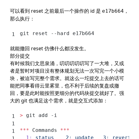
可以看到 reset 之前最后一个操作的 id 是
，
e17b664
那么执行：
git reset --hard e17b664
就能撤回 reset 仿佛什么都没发生。
部分提交
有时候我们文思泉涌，叨叨叨叨叨写了一大堆，又或
者是暂时对项目没有整体规划无法一次写完一个小模
块，被迫写完整个需求。就这么一坨提交上去的话可
能把同事看得云里雾里，也不利于后续的复盘或撤
回，要是此时能按照更细分的代码块提交就好了。强
大的 git 也满足这个需求，就是交互式添加：
>
 git add -i
***
 Commands 
***
  1:
 status
	  2:
 update
	  3:
 revert
	