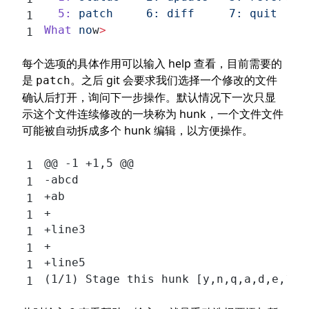
  5:
 patch
	  6:
 diff
	  7:
 quit
	
What
 no
w
>
每个选项的具体作用可以输入 help 查看，目前需要的
是
。之后 git 会要求我们选择一个修改的文件
patch
确认后打开，询问下一步操作。默认情况下一次只显
示这个文件连续修改的一块称为 hunk，一个文件文件
可能被自动拆成多个 hunk 编辑，以方便操作。
@@ -1 +1,5 @@
-abcd
+ab
+
+line3
+
+line5
(1/1) Stage this hunk [y,n,q,a,d,e,?]?