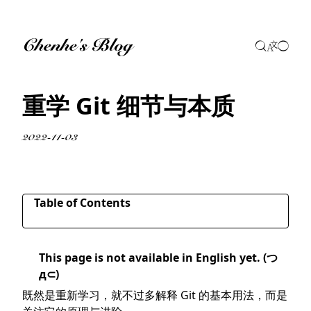
Chenhe's Blog
重学 Git 细节与本质
2022-11-03
Table of Contents
三大基本操作的细节
This page is not available in English yet. (つ
clone
д⊂)
push
既然是重新学习，就不过多解释 Git 的基本用法，而是
pull