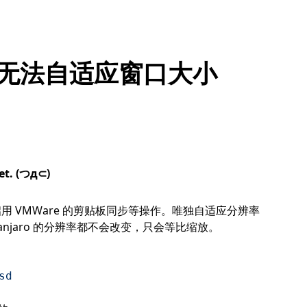
re 无法自适应窗口大小
yet. (つд⊂)
可以启用 VMWare 的剪贴板同步等操作。唯独自适应分辨率
njaro 的分辨率都不会改变，只会等比缩放。
sd