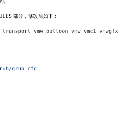
的。
部分，修改后如下：
ULES
_transport vmw_balloon vmw_vmci vmwgfx"
rub/grub.cfg