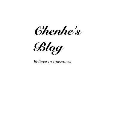
Chenhe's
Blog
Believe in openness