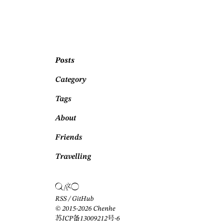
Posts
Category
Tags
About
Friends
Travelling
RSS
/
GitHub
© 2015-2026 Chenhe
苏ICP备13009212号-6