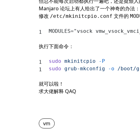
但总不能每次启动都执行一遍吧，还是挺烦人
Manjaro 论坛
上有人给出了一个神奇的办法：
修改
文件的
/etc/mkinitcpio.conf
MOD
MODULES="vsock vmw_vsock_vmci
执行下面命令：
sudo
 mkinitcpio
 -P
sudo
 grub-mkconfig
 -o
 /boot/g
就可以啦！
求大佬解释 QAQ
vm