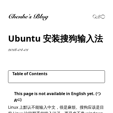
Chenhe's Blog
Ubuntu 安装搜狗输入法
2018-04-01
Table of Contents
下载安装包
This page is not available in English yet. (つ
安装
д⊂)
配置
Linux 上默认不能输入中文，很是麻烦。搜狗应该是目